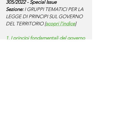
305/2022 - Special Issue
Sezione:
I GRUPPI TEMATICI PER LA
LEGGE DI PRINCIPI SUL GOVERNO
DEL TERRITORIO [
scopri l'indice
]
1. I principi fondamentali del governo
del territorio
Michele Talia, Francesco Domenico
Moccia
2. Sistema delle conoscenze e delle
valutazioni nella pianificazione,
rapporti con la programmazione
Carmen Giannino, Simone Ombuen
3. Suolo e servizi ecosistemici nella
pianificazione urbanistica
Andrea Arcidiacono, Simona Tondelli